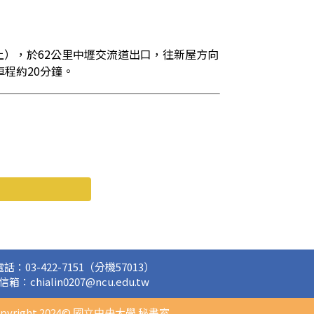
上），於62公里中壢交流道出口，往新屋方向
程約20分鐘。
電話：03-422-7151（分機57013）
信箱：chialin0207@ncu.edu.tw
opyright 2024© 國立中央大學 秘書室