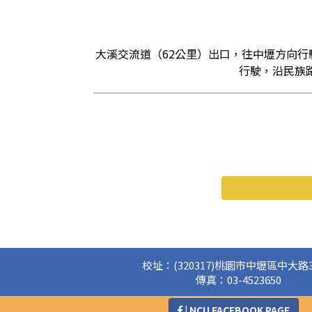
大溪交流道（62公里）出口，往中壢方向行
行駛，沿民族
校址：(320317)桃園市中壢區中大路3
傳真：03-4523650
| NCU FACEBOOK PAGE