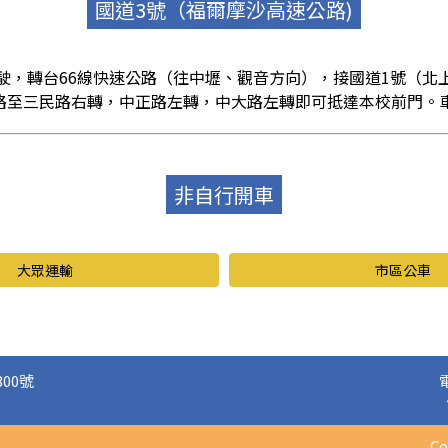
國道3號（福爾摩沙高速公路)
駛，轉台66線快速公路（往中壢、觀音方向），接國道1號（北
路至三民路右轉，中正路左轉，中大路左轉即可抵達本校前門。車
非自行開車
大眾運輸
市區公車
00號
C