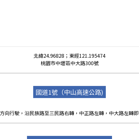
北緯24.96828；東經121.195474
桃園市中壢區中大路300號
國道1號（中山高速公路)
屋方向行駛，沿民族路至三民路右轉，中正路左轉，中大路左轉即可