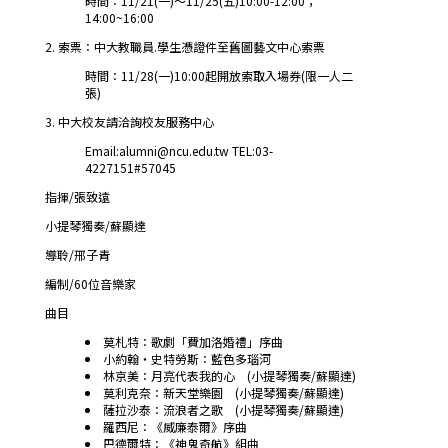
時間：11/21(一)～11/25(五)10:00-12:00；
14:00~16:00
2. 索票：中大教職員.學生憑證件至舊圖藝文中心索票
時間：11/28(一)10:00起開放索取入場券(限一人二
張)
3. 中大校友請洽詢校友服務中心
Email:alumni@ncu.edu.tw TEL:03-
4227151#57045
指揮/張致遠
小提琴獨奏/蘇顯達
導聆/邢子青
編制/60位音樂家
曲目
莫札特：歌劇「費加洛婚禮」序曲
小約翰‧史特勞斯：藍色多瑙河
林京美：月亮代表我的心 (小提琴獨奏/蘇顯達)
莫利克奈：新天堂樂園 (小提琴獨奏/蘇顯達)
薩拉沙泰：流浪者之歌 (小提琴獨奏/蘇顯達)
羅西尼：《威廉泰爾》序曲
巴德爾特：《神鬼奇航》組曲