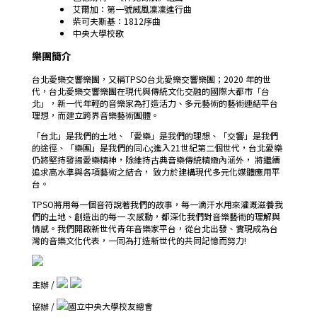
艾爾加：第一號威風凜凜進行曲
柴可夫斯基：1812序曲
中央大學校歌
樂團簡介
台北愛樂交響樂團，又稱TPSO台北愛樂交響樂團；2020 年的世
代，台北愛樂交響樂團在現代與傳統文化交融的國際大都市「台
北」，新一代年輕的音樂家為打造活力、多元藝術的藝術連結平台
理想，而建立跨界音樂藝術團體。
「台北」是我們的土地、「愛樂」是我們的理想、「交響」是我們
的途徑、「樂團」是我們的同心;進入21世紀第二個世代，台北愛樂
仍將堅持發揚愛樂精神，除維持古典音樂傳統精緻內涵外， 將繼續
追求高水準與各項藝術之結合， 致力於建構現代多元化媒體應用平
台。
TPSO將用每一個音符說著我們的故事，每一滴汗水用來灌溉滋養我
們的土地、創造出的每一 次感動，都深化我們對音樂藝術的理解與
情感。我們開啟新世代青年音樂家平台，從台北出發、實現成為台
灣的音樂文化代表，一同為打造新世代的共同記憶而努力!
主辦 /
協辦 /
國立中央大學校友總會