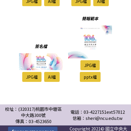
JPG檔
AI檔
JPG檔
AI檔
簡報範本
簽名檔
JPG檔
JPG檔
AI檔
pptx檔
校址：(320317)桃園市中壢區
電話：03-4227151ext57012
中大路300號
信箱：sheri@ncu.edu.tw
傳真：03-4523650
Copyright 2021© 國立中央大