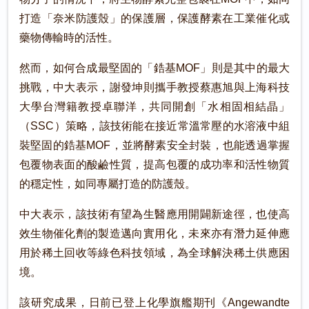
打造「奈米防護殼」的保護層，保護酵素在工業催化或
藥物傳輸時的活性。
然而，如何合成最堅固的「鋯基MOF」則是其中的最大
挑戰，中大表示，謝發坤則攜手教授蔡惠旭與上海科技
大學台灣籍教授卓聯洋，共同開創「水相固相結晶」
（SSC）策略，該技術能在接近常溫常壓的水溶液中組
裝堅固的鋯基MOF，並將酵素安全封裝，也能透過掌握
包覆物表面的酸鹼性質，提高包覆的成功率和活性物質
的穩定性，如同專屬打造的防護殼。
中大表示，該技術有望為生醫應用開闢新途徑，也使高
效生物催化劑的製造邁向實用化，未來亦有潛力延伸應
用於稀土回收等綠色科技領域，為全球解決稀土供應困
境。
該研究成果，日前已登上化學旗艦期刊《Angewandte