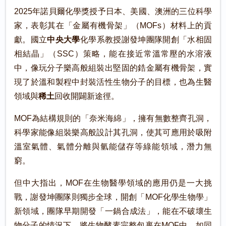
2025年諾貝爾化學獎授予日本、美國、澳洲的三位科學
家，表彰其在「金屬有機骨架」（MOFs）材料上的貢
獻。國立
中央大學
化學系教授謝發坤團隊開創「水相固
相結晶」（SSC）策略，能在接近常溫常壓的水溶液
中，像玩分子樂高般組裝出堅固的鋯金屬有機骨架，實
現了於溫和製程中封裝活性生物分子的目標，也為生醫
領域與
稀土
回收開闢新途徑。
MOF為結構規則的「奈米海綿」，擁有無數整齊孔洞，
科學家能像組裝樂高般設計其孔洞，使其可應用於吸附
溫室氣體、氣體分離與氫能儲存等綠能領域，潛力無
窮。
但中大指出，MOF在生物醫學領域的應用仍是一大挑
戰，謝發坤團隊則獨步全球，開創「MOF化學生物學」
新領域，團隊早期開發「一鍋合成法」，能在不破壞生
物分子的情況下，將生物酵素完整包裹在MOF中，如同