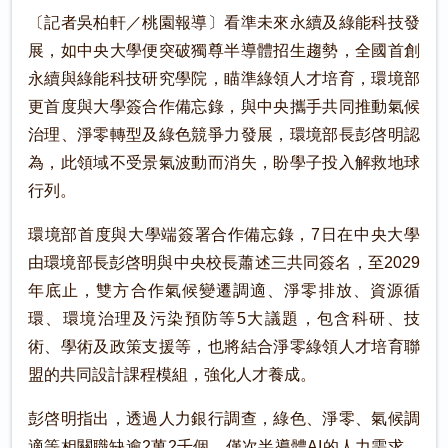
〔記者吳柏軒／桃園報導〕看準未來永續及綠能科技發
展，如中央大學便突破獨尊半導體招生趨勢，全國首創
永續與綠能科技研究學院，瞄準綠領人才培育，環境部
更首度與大學簽合作備忘錄，與中央攜手共同推動氣候
治理、淨零轉型及綠色競爭力發展，環境部長彭啓明認
為，此領域不受景氣波動而消失，盼學子投入解救地球
行列。
環境部首度與大學端簽署合作備忘錄，7日在中央大學
由環境部長彭啓明與中央校長蕭述三共同簽名，至2029
年底止，雙方合作氣候變遷調適、淨零排放、資源循
環、環境治理及污染預防等5大議題，包含科研、技
術、學術及政策支援等，也將結合淨零綠領人才培育聯
盟的共同設計課程模組，強化人才養成。
彭啓明指出，透過人力銀行調查，綠色、淨零、氣候調
適等相關職缺逾2萬2千個，僅次半導體AI的人力需求，