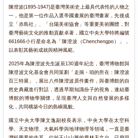
陳澄波(1895-1947)是臺灣美術史上最具代表性的人物之
一，他是第一位作品入選帝國畫展的臺灣畫家，先後成
立「赤島社」、「台陽美術協會」等重要美術團體，對
臺灣藝術文化的推動貢獻卓著，國立中央大學特將編號
661666小行星命名為「陳澄波（Chenchengpo）」，
以表彰其藝術成就與精神風範。
2025年為陳澄波先生誕辰130週年紀念，臺灣博物館與
陳澄波文化基金會共同策劃「走揣・咱的所在：陳澄波
百三特展」，展出八件陳澄波原件畫作，與臺博館的自
然史典藏進行對話，透過早期知識份子的視角，連結臺
博館的博物學關懷，呈現臺灣人文與自然發展的多樣
化，共同構築今日的島嶼風貌。
國立中央大學陳文逸副校長表示，中央大學在太空科
學、天文物理、大氣科學與地球物理等領域，一直是臺
灣科學界的牛耳。位於玉山山脈的鹿林天文台，已發現