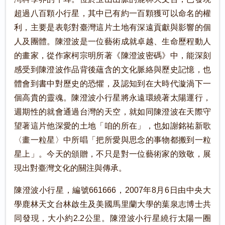
超過八百顆小行星，其中已有約一百顆獲可以命名的權
利，主要是表彰對臺灣這片土地有深遠貢獻與影響的個
人及團體。陳澄波是一位藝術成就卓越、生命歷程動人
的畫家，從作家柯宗明所著《陳澄波密碼》中，能深刻
感受到陳澄波作品背後蘊含的文化脈絡與歷史記憶，也
體會到書中對歷史的恐懼，及認知到在大時代漩渦下一
個高貴的靈魂。陳澄波小行星將永遠環繞著太陽運行，
週期性的就會通過台灣的天空，就如同陳澄波在天際守
望著這片他深愛的土地「咱的所在」，也如謝銘祐新歌
〈畫一粒星〉中所唱「把所愛與思念的事物都搬到一粒
星上」。今天的頒贈，不只是對一位藝術家的致敬，展
現出對臺灣文化的關注與傳承。
陳澄波小行星，編號661666，2007年8月6日由中央大
學鹿林天文台林啟生及美國馬里蘭大學的葉泉志博士共
同發現，大小約2.2公里。陳澄波小行星繞行太陽一圈