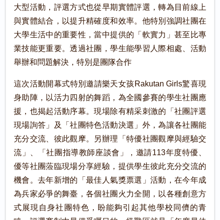
大型活動，評選方式也從早期實體評選，轉為目前線上
與實體結合，以提升精確度和效率。他特別強調社團在
大學生活中的重要性，當中提供的「軟實力」甚至比專
業技能更重要。透過社團，學生能學習人際相處、活動
舉辦和問題解決，特別是團隊合作
這次活動開幕式特別邀請樂天女孩Rakutan Girls驚喜現
身助陣，以活力四射的舞蹈，為全國參賽的學生社團應
援，也揭起活動序幕。現場除有精采刺激的「社團評選
現場詢答」及「社團特色活動決選」外，為讓各社團能
充分交流、彼此觀摩。另辦理「特優社團觀摩與經驗交
流」、「社團指導教師座談會」，邀請113年度特優、
優等社團蒞臨現場分享經驗，提供學生彼此充分交流的
機會。去年新增的「最佳人氣獎票選」活動，在今年成
為兵家必爭的舞臺，各個社團火力全開，以各種創意方
式展現自身社團特色，盼能夠引起其他學校同儕的青