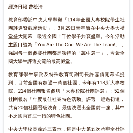
經濟日報 曹松清
教育部委託中央大學舉辦「114年全國大專校院學生社
團評選暨觀摩活動」，3月29日青年節在中央大學大禮
堂盛大開幕，吸近全國上千位學子共襄盛舉。今年活動
主題口號為「You Are The One. We Are The Team!」，
強調每一個參賽社團都是獨特的「萬中選一」，齊聚全
國大學生評選交流的最高殿堂。
教育部學生事務及特殊教育司副司長許嘉倩開幕式提
到，目前全國有超過一萬個社團，今年有118所大專校
院、214個社團報名參與「大專校院社團評選」；52個
社團報名「年度最佳社團特色活動」評選，經過初選，
共有20個社團晉級決賽，最後決選出全國前十強，其中
不乏國內首屈一指的特色社團。
中央大學校長蕭述三表示，這是中大第五次承辦全社評