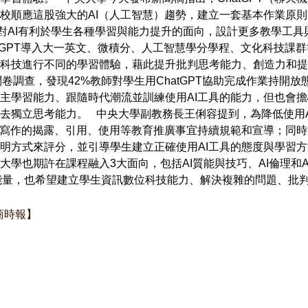
順應這股強大的AI（人工智慧）趨勢，建立一套基本作業原則，不
具，並針對AI有利於學生各種學習與能力提升的面向，設計更多教學工
hatGPT導入大一英文、微積分、人工智慧學分學程、文化科技課
科技進行不同的學習體驗，藉此提升批判思考能力、創造力和提
問卷調查，發現42%教師對學生用ChatGPT協助完成作業持開放態
主學習能力、跟隨時代潮流並訓練使用AI工具的能力，但也會
去獨立思考能力。 中央大學副教務長王俐容提到，為降低使用A
式寫作的揭露、引用、使用等教育推廣事宜持續規範和宣導；同時
明方式來評分，並引導學生建立正確使用AI工具的態度與學習方
大學也期許在課程融入3大面向，包括AI質能與技巧、AI倫理和
率與能量，也希望建立學生資訊數位科技能力、解決複雜的問題、批
工商時報】