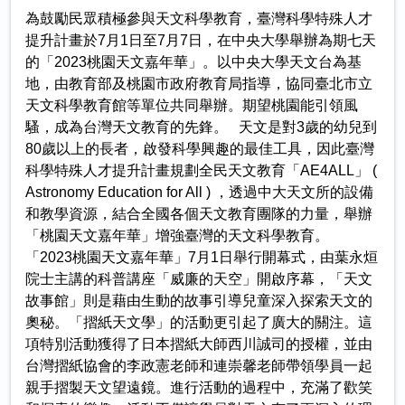
為鼓勵民眾積極參與天文科學教育，臺灣科學特殊人才
提升計畫於7月1日至7月7日，在中央大學舉辦為期七天
的「2023桃園天文嘉年華」。以中央大學天文台為基
地，由教育部及桃園市政府教育局指導，協同臺北市立
天文科學教育館等單位共同舉辦。期望桃園能引領風
騷，成為台灣天文教育的先鋒。 天文是對3歲的幼兒到
80歲以上的長者，啟發科學興趣的最佳工具，因此臺灣
科學特殊人才提升計畫規劃全民天文教育「AE4ALL」 (
Astronomy Education for All ) ，透過中大天文所的設備
和教學資源，結合全國各個天文教育團隊的力量，舉辦
「桃園天文嘉年華」增強臺灣的天文科學教育。
「2023桃園天文嘉年華」7月1日舉行開幕式，由葉永烜
院士主講的科普講座「威廉的天空」開啟序幕，「天文
故事館」則是藉由生動的故事引導兒童深入探索天文的
奧秘。「摺紙天文學」的活動更引起了廣大的關注。這
項特別活動獲得了日本摺紙大師西川誠司的授權，並由
台灣摺紙協會的李政憲老師和連崇馨老師帶領學員一起
親手摺製天文望遠鏡。進行活動的過程中，充滿了歡笑