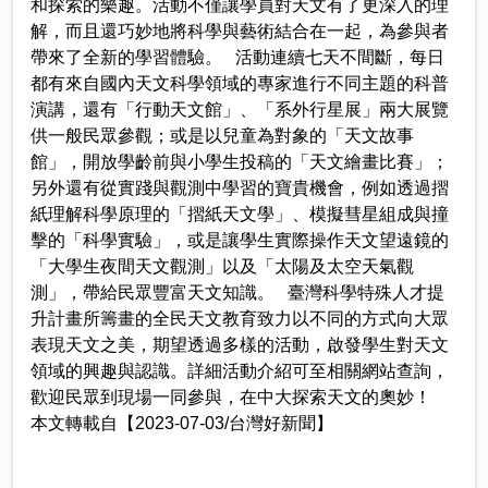
和探索的樂趣。活動不僅讓學員對天文有了更深入的理
解，而且還巧妙地將科學與藝術結合在一起，為參與者
帶來了全新的學習體驗。 活動連續七天不間斷，每日
都有來自國內天文科學領域的專家進行不同主題的科普
演講，還有「行動天文館」、「系外行星展」兩大展覽
供一般民眾參觀；或是以兒童為對象的「天文故事
館」，開放學齡前與小學生投稿的「天文繪畫比賽」；
另外還有從實踐與觀測中學習的寶貴機會，例如透過摺
紙理解科學原理的「摺紙天文學」、模擬彗星組成與撞
擊的「科學實驗」，或是讓學生實際操作天文望遠鏡的
「大學生夜間天文觀測」以及「太陽及太空天氣觀
測」，帶給民眾豐富天文知識。 臺灣科學特殊人才提
升計畫所籌畫的全民天文教育致力以不同的方式向大眾
表現天文之美，期望透過多樣的活動，啟發學生對天文
領域的興趣與認識。詳細活動介紹可至相關網站查詢，
歡迎民眾到現場一同參與，在中大探索天文的奧妙！
本文轉載自【2023-07-03/台灣好新聞】