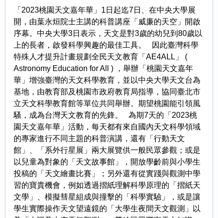
「2023桃園天文嘉年華」1日起迄7日、在中央大學展
開，由葉永烜院士主講的科普講座「威廉的天空」開啟
序幕。中央大學3日表示，天文是對3歲的幼兒到80歲以
上的長者，啟發科學興趣的最佳工具。 因此臺灣科學
特殊人才提升計畫規劃全民天文教育「AE4ALL」 (
Astronomy Education for All ) ，舉辦「桃園天文嘉年
華」增強臺灣的天文科學教育，並以中央大學天文台為
基地，由教育部及桃園市政府教育局指導，協同臺北市
立天文科學教育館等單位共同舉辦。期望桃園能引領風
騷，成為台灣天文教育的先鋒。 為期7天的「2023桃
園天文嘉年華」活動，每天都有來自國內天文科學領域
的專家進行不同主題的科普演講，還有「行動天文
館」、「系外行星展」兩大展覽供一般民眾參觀；或是
以兒童為對象的「天文故事館」，開放學齡前與小學生
投稿的「天文繪畫比賽」；另外還有從實踐與觀測中學
習的寶貴機會，例如透過摺紙理解科學原理的「摺紙天
文學」、模擬彗星組成與撞擊的「科學實驗」，或是讓
學生實際操作天文望遠鏡的「大學生夜間天文觀測」以