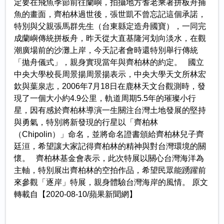
定要在飛魚季節前往蘭嶼，拍攝地方耆老乘著拼板舟捕
魚的畫面，齊柏林過世後，張世凱不曾忘記這個承諾，
特別與父親張馬群先生（台東縣定造舟國寶），一同完
成蘭嶼傳統拼板舟，昨天從大直基隆河划向淡水，在觀
潮廣場前的沙灘上岸，今天記者會時還特別舉行傳統
「拋舟儀式」，親身實現當年與齊柏林的約定。 國立
中央大學校長周景揚周景揚表示，中央大學天文所林宏
欽與葉泉志，2006年7月18日在鹿林天文台觀測時，發
現了一個大小約4.9公里，軌道周期5.5年的璀璨小行
星，因有感於齊柏林導演一生關注台灣土地發展的堅持
與勇氣，特別將新發現的行星以「齊柏林
（Chipolin）」命名，並將命名證書頒給齊柏林兒子齊
廷洹，希望讓大家記得齊柏林的精神與對台灣環境的關
懷。 齊柏林基金會表示，此次特展以關心台灣海洋為
主軸，特別展出齊柏林的空拍作品，希望民眾能踴躍前
來參觀「逐岸」特展，親身體驗台灣海岸的風情。 原文
轉載自【2020-08-10/蘋果新聞網】