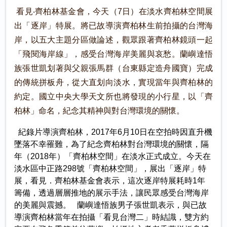
看見‧齊柏林基金會，今天（7日）在淡水齊柏林空間展
出「逐岸」特展。將已故導演齊柏林生前拍攝的台灣海
岸，以五大主題分區做論述，觀眾跟著齊柏林鏡頭一起
「飛閱海岸線」，感受台灣海岸美麗與哀愁。蘭嶼達悟
族張世凱划著與父親張馬群（台東縣定造舟國寶）完成
的傳統拼板舟，從大直划向淡水，實現當年與齊柏林的
約定。國立中央大學天文所也將發現的小行星，以「齊
柏林」命名，紀念其精神與對台灣環境的關懷。
紀錄片導演齊柏林，2017年6月10日在空拍時因直升機
墜落不幸罹難，為了紀念齊柏林對台灣環境的關懷，隔
年（2018年）「齊柏林空間」在淡水正式成立。今天在
淡水區中正路298號「齊柏林空間」，展出「逐岸」特
展，看見．齊柏林基金會表示，這次逐岸特展耗時1年
籌備，透過層層推地的展示手法，讓民眾感受台灣海岸
的美麗與震撼。 蘭嶼達悟族男子張世凱表示，與已故
導演齊柏林當年在拍攝「看見台灣二」時結識，雙方約