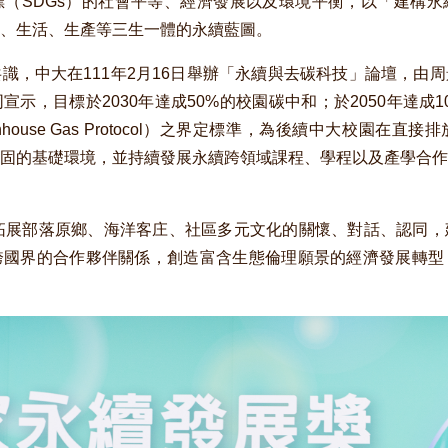
（SDGs）的社會平等、經濟發展以及環境平衡，以「建構永
、生活、生產等三生一體的永續藍圖。
識，中大在111年2月16日舉辦「永續與去碳科技」論壇，由
示，目標於2030年達成50%的校園碳中和；於2050年達成
house Gas Protocol）之界定標準，為後續中大校園在
固的基礎環境，並持續發展永續跨領域課程、學程以及產學合作
拓展部落原鄉、海洋客庄、社區多元文化的關懷、對話、認同，
跨國界的合作夥伴關係，創造富含生態倫理願景的經濟發展轉型