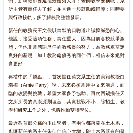
們，新聘教師要延攬最優秀人才；老師教學要稱職，系
所主管有責任去了解，並且進一步鼓勵或輔導；同時要
與行政接軌，多了解校務整體發展。
新任的教務長王文俊以幽默的口吻道出誠惶誠恐的心。
他說，接受這項任務，責任重大，因為目前各校競爭激
烈，但他非常感謝歷任的教務長的努力，為教務處奠定
良好的基礎，加上教務處優秀的同仁們，相信未來絕對
會更好！
典禮中的「嬌點」，首次擔任英文系主任的美籍教授白
瑞梅（Amie Parry）說，未來必須常用中文來溝通，面
臨的改變與挑戰，希望大家多予協助。再次回鍋擔任天
文所所長的黃崇源則坦言，其實挑戰不小，除招生、教
學和研究工作之外，也將推動雙聯學位。
最近教育部公佈的玉山學者，有兩位都落腳在土木系，
也讓新任的系主任朱佳仁信心大增，除土木系既有的發