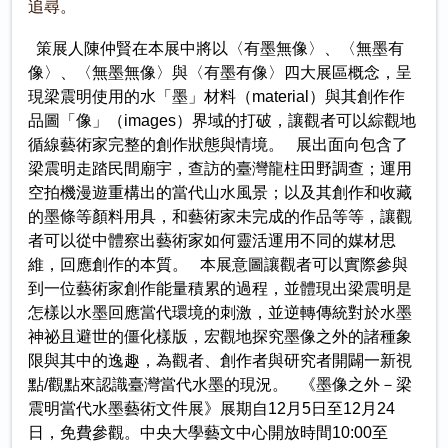
追尋。
策展人陳仲賢在本展中將以〈有墨無像〉、〈無墨有
像〉、〈無墨無像〉與〈有墨有像〉四大展區概念，呈
現梁震明使用的水「墨」材料（material）與其創作作
品圖「像」（images）界域的打破，讓觀者可以綜觀地
循線藝術家完整的創作狀態與情境。 展出面向包含了
梁震明走踏民間廟宇，查訪的臺灣龍柱田野調查；運用
空拍機漫遊重構出的當代山水風景；以及其創作和收藏
的墨條等顏料用具，和藝術家未完成的作品等等，讓觀
者可以從中體察出藝術家如何靈活運用不同的媒材思
維，回應創作的本質。 本展意圖讓觀者可以實際參與
到一位藝術家創作能量積累的過程，並體現出梁震明是
怎樣以水墨回應當代環境的刺激，並逆轉傳統對於水墨
神祕且避世的僵化樣版，宏觀地探究墨像之外的諸種象
限與其中的逸趣，為觀者、創作者與研究者開闢一新視
點/觀點來認識臺灣當代水墨的現況。 《墨像之外－梁
震明當代水墨藝術文件展》展期自12月5日至12月24
日，免費參觀。中央大學藝文中心開放時間10:00至