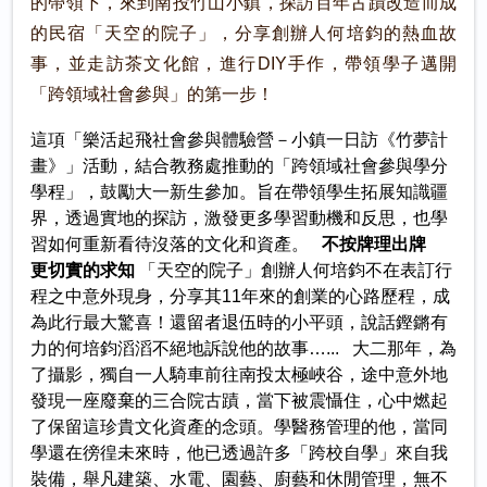
的帶領下，來到南投竹山小鎮，探訪百年古蹟改造而成
的民宿「天空的院子」，分享創辦人何培鈞的熱血故
事，並走訪茶文化館，進行DIY手作，帶領學子邁開
「跨領域社會參與」的第一步！
這項「樂活起飛社會參與體驗營－小鎮一日訪《竹夢計
畫》」活動，結合教務處推動的「跨領域社會參與學分
學程」，鼓勵大一新生參加。旨在帶領學生拓展知識疆
界，透過實地的探訪，激發更多學習動機和反思，也學
習如何重新看待沒落的文化和資產。
不按牌理出牌
更切實的求知
「天空的院子」創辦人何培鈞不在表訂行
程之中意外現身，分享其11年來的創業的心路歷程，成
為此行最大驚喜！還留者退伍時的小平頭，說話鏗鏘有
力的何培鈞滔滔不絕地訴說他的故事…... 大二那年，為
了攝影，獨自一人騎車前往南投太極峽谷，途中意外地
發現一座廢棄的三合院古蹟，當下被震懾住，心中燃起
了保留這珍貴文化資產的念頭。學醫務管理的他，當同
學還在徬徨未來時，他已透過許多「跨校自學」來自我
裝備，舉凡建築、水電、園藝、廚藝和休閒管理，無不