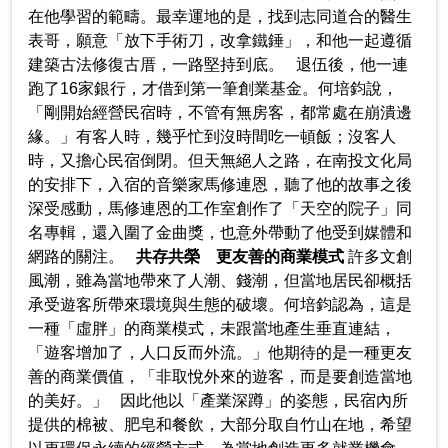
在他學習的範疇。最幸運地的是，找到志同道合的醫生
表哥，願意「放下手術刀，改拿鐵錘」，和他一起遵循
建築古法修復古厝，一路堅持到底。 退伍後，他一連
跑了16家銀行，才借到第一筆創業基金。何培鈞說，
「剛開始經營民宿時，不管有無房客，都常處在崩潰邊
緣。」有客人時，幾乎忙到沒時間吃一頓飯；沒客人
時，又擔心民宿倒閉。但天無絕人之路，在南投文化局
的安排下，入宿的音樂家馬修連恩，聽了他的故事之後
深受感動，馬修連恩的工作室創作了「天空的院子」同
名專輯，還入圍了金曲獎，也意外帶動了他受到媒體和
網路的關注。
共存共榮 更友善的商業模式
許多文創
風潮，雖為當地帶來了人潮、錢潮，但當地居民卻概括
承受遊客所帶來環境與生態的破壞。何培鈞認為，這是
一種「虛胖」的商業模式，未跟當地產生垂直連結，
「遊客增加了，人口反而外流。」他期待的是一種更友
善的商業價值，「非取悅外來的遊客，而是要創造當地
的美好。」 因此他以「產業深蹲」的姿態，民宿內所
提供的棉被、肥皂和餐飲，大部分取自竹山在地，希望