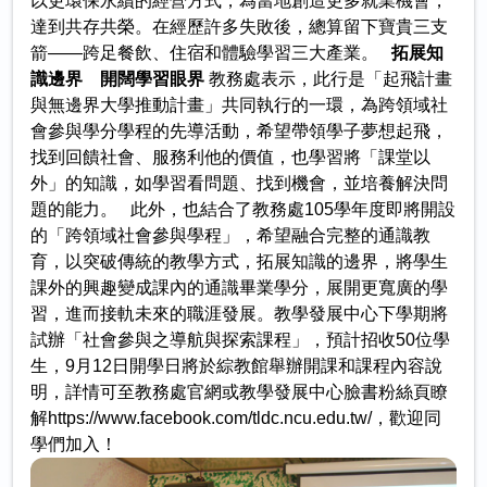
以更環保永續的經營方式，為當地創造更多就業機會，
達到共存共榮。在經歷許多失敗後，總算留下寶貴三支
箭——跨足餐飲、住宿和體驗學習三大產業。
拓展知
識邊界 開闊學習眼界
教務處表示，此行是「起飛計畫
與無邊界大學推動計畫」共同執行的一環，為跨領域社
會參與學分學程的先導活動，希望帶領學子夢想起飛，
找到回饋社會、服務利他的價值，也學習將「課堂以
外」的知識，如學習看問題、找到機會，並培養解決問
題的能力。 此外，也結合了教務處105學年度即將開設
的「跨領域社會參與學程」，希望融合完整的通識教
育，以突破傳統的教學方式，拓展知識的邊界，將學生
課外的興趣變成課內的通識畢業學分，展開更寬廣的學
習，進而接軌未來的職涯發展。教學發展中心下學期將
試辦「社會參與之導航與探索課程」，預計招收50位學
生，9月12日開學日將於綜教館舉辦開課和課程內容說
明，詳情可至教務處官網或教學發展中心臉書粉絲頁瞭
解https://www.facebook.com/tldc.ncu.edu.tw/，歡迎同
學們加入！