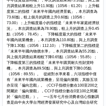
半年投資股票時機」，本次調查結果為73.10點，與上個
月調查結果相較上升11.90點（105/6：61.20）；上升幅
度第二的指標「未來半年國內經濟景氣」，本月調查為
73.60點，較上個月的調查上升0.60點（105/6：
73.00）；上升幅度最小的指標是「未來半年家庭經濟狀
況」，本次調查結果為78.90點，較上月的調查上升0.45
點（105/6：78.45）。 下降幅度最大的指標「未來半
年國內就業機會」，本月調查為110.80點，與上月調查
下降1.30點（105/6：112.10）；下降幅度第二的指標是
「未來半年國內物價水準」，本月調查結果為55.20點，
與上個月調查結果相較下降0.65點（105/6：55.85）；
下降幅度第三的指標是「未來半年購買耐久性財貨時
機」，本月調查為89.50點，與上月調查下降0.05點
（105/6：89.55）。 從絕對水準來看，六項指標中僅
有「未來半年國內就業機會」呈現偏向樂觀，其餘五項
亦呈現「偏向悲觀」。（CCI子指標分數在100至200之
間屬於「偏向樂觀」，CCI子指標分數在0至100之間屬
於「偏向悲觀」）。 一○五年七月份消費者信心指數調
查是由中央大學台灣經濟發展研究中心及台灣綜合研究