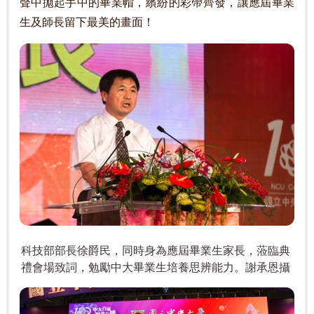
聲中拋起手中的畢業帽，繽紛的彩帶齊發，讓應屆畢業
生及師長留下最美的畫面！
科技部部長徐爵民，同時身為應屆畢業生家長，蒞臨典
禮會場致詞，勉勵中大畢業生培養思辨能力。謝承恩攝