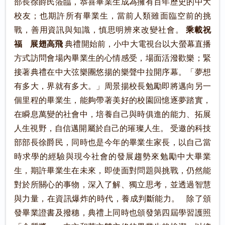
部長徐爵民蒞臨，恭喜畢業生成為擁有百年歷史的中大
校友；也期許所有畢業生，當前人類雖面臨空前的挑
戰，善用資訊與知識，慎思明辨來改變社會。
乘載祝
福 展翅高飛
典禮開始前，小中大電視台以大螢幕直播
方式訪問會場內畢業生的心情感受，場面活潑歡樂；緊
接著典禮在中大弦樂團悠揚的樂聲中拉開序幕。「夢想
有多大，界就有多大。」周景揚校長勉勵即將邁向另一
個里程的畢業生，能夠帶著美好的校園回憶逐夢踏實，
在瞬息萬變的社會中，培養自己與時俱進的能力、拓展
人生視野，自信邁開屬於自己的璀璨人生。 受邀的科技
部部長徐爵民，同時也是今年的畢業生家長，以自己當
時求學的經驗與現今社會的發展趨勢來勉勵中大畢業
生，期許畢業生在未來，即使面對問題與挑戰，仍然能
對於所關心的事物，深入了解、獨立思考，並透過智慧
與力量，在資訊爆炸的時代，養成判斷能力。 除了頒
發畢業證書及撥穗，典禮上同時也頒發第四屆學習護照