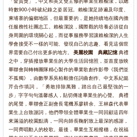
「金質獎」，中文和英文雙主修的畢業生賴榆潔，以總
時數900小時破紀錄之姿居冠。賴榆潔足跡遍及印度、
柬埔寨的偏鄉地區，但最重要的，是她持續地在國內擔
任服務性社團志工。賴榆潔說，國際觀的培養必須從自
身周圍的環境關心起，而從事服務學習讓賴榆潔的人生
學會接受不一樣的可能、發現自己的志趣、看見這個世
界需要自己付出更多的地方。
美麗校園 典藏記憶
典禮
之中，穿插撥放畢業生的大學生活回憶照，並首度放映
畢聯會與轉轉團隊精心製作的畢業歌創作影帶《我們並
不孤獨》，由數學系吳柏毅擔任詞曲創作、中文系紀懿
芹合作填詞，「勇敢排除萬難，踏出自己最堅強的一
步」字字句句溫馨感人，貼切傳達畢業生的心聲。 典禮
的尾聲，畢聯會正副會長電機系廖耕余、王林森代表畢
業生上台致謝詞，他們帶領全體畢業生一同回顧這四年
來滿溢的校園點滴，一同向師長鞠躬致上最深的感謝，
一同齊唱動人的校歌。最後，畢業生互相撥穗，在祝福