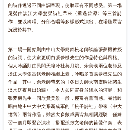
的詩作透過不同曲調呈現，使聽眾有不同感受。第一場
尾聲由淡江大學驚聲詩社帶來〈重過碧潭〉等三首詩
作，並以獨唱、分部合唱等多樣形式演出，在場聽眾皆
沉浸於其中。
第二場一開始則由中山大學簡錦松老師談論張夢機教授
的詩詞，使大家更明白張夢機先生的作品特色與風格。
個人吟誦則由民間天籟吟社莫月娥、余美瑛兩位老師及
淡江大學張富鈞老師相繼上臺，吟唱多首張夢機先生的
作品，其中，余老師帶來的〈冬日與師大南盧吟社諸生
淡水泛夜月出始歸〉，令人如同置身於淡水的河畔，和
張夢機先生一同欣賞美景一般，極富有畫面感。團體吟
唱由地主中大中文系新成軍的「松子詩社」帶來〈中大
憶舊〉兩首作品，雖然大多數成員皆無相關經驗，僅練
習一個月即登台演出，搭配孫致文老師的笛聲伴奏，表