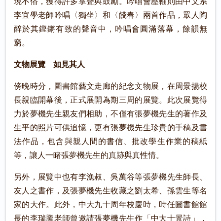
現不俗，獲得許多掌聲與鼓勵。吟唱會壓軸則由中文系
李宜學老師吟唱〈獨坐〉和〈餞春〉兩首作品，眾人陶
醉於其鏗鏘有致的聲音中，吟唱會圓滿落幕，餘韻無
窮。
文物展覽 如見其人
傍晚時分，圖書館藝文走廊的紀念文物展，在周景揚校
長親臨開幕後，正式展開為期三周的展覽。此次展覽得
力於夢機先生親友們相助，不僅有張夢機先生的著作及
生平的照片可供追憶，更有張夢機先生珍貴的手稿及書
法作品，包含與親人間的書信、批改學生作業的稿紙
等，讓人一睹張夢機先生的真跡與真性情。
另外，展覽中也有李漁叔、吳萬谷等張夢機先生師長、
友人之書作，及張夢機先生收藏之劉太希、孫雲生等名
家的大作。此外，中大九十周年校慶時，時任圖書館館
長的李瑞騰老師曾邀請張夢機先生作「中大十景詩」，