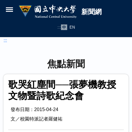
國立中央大學新聞網
跳到主要內容
新聞網
:::
中
EN
:::
焦點新聞
歌哭紅塵間──張夢機教授
文物暨詩歌紀念會
發布日期：2015-04-24
文／校園特派記者羅健祐