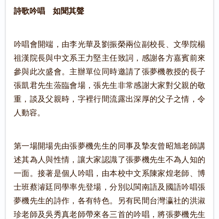
詩歌吟唱 如聞其聲
吟唱會開端，由李光華及劉振榮兩位副校長、文學院楊
祖漢院長與中文系王力堅主任致詞，感謝各方嘉賓前來
參與此次盛會。主辦單位同時邀請了張夢機教授的長子
張凱君先生蒞臨會場，張先生非常感謝大家對父親的敬
重，談及父親時，字裡行間流露出深厚的父子之情，令
人動容。
第一場開場先由張夢機先生的同事及摯友曾昭旭老師講
述其為人與性情，讓大家認識了張夢機先生不為人知的
一面。接著是個人吟唱，由本校中文系陳家煌老師、博
士班蔡濬廷同學率先登場，分別以閩南語及國語吟唱張
夢機先生的詩作，各有特色。另有民間台灣瀛社的洪淑
珍老師及吳秀真老師帶來各三首的吟唱，將張夢機先生