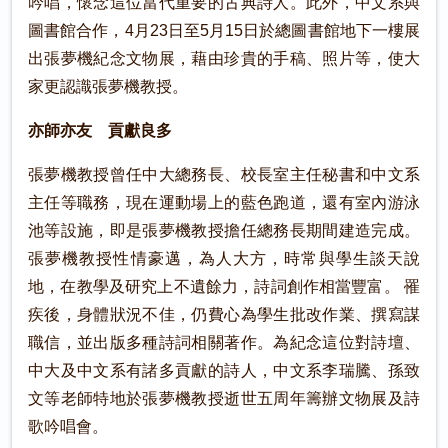
吟唱，懷念這位當代重要的古典詩人。此外，中文系與
圖書館合作，4月23日至5月15日於總圖書館地下一樓展
出張夢機紀念文物展，藉由珍貴的手稿、照片等，使大
家更認識張夢機教授。
亦師亦友 貢獻良多
張夢機教授曾任中大總務長、校長室主任秘書和中文系
主任等職務，現在運動場上的藍色跑道，還有室內游泳
池等設施，即是張夢機教授擔任總務長期間建造完成。
張夢機教授性情豪邁，為人大方，時常與學生談天說
地，在教學及研究上不遺餘力，詩詞創作相當豐富。 罹
疾後，身體狀況不佳，仍費心為學生批改作業、撰寫謀
職信，並出版多種詩詞相關著作。為紀念這位對詩壇、
中大及中文系有諸多貢獻的詩人，中文系李瑞騰、孫致
文等老師特地於張夢機教授逝世五周年籌辦文物展及詩
歌吟唱會。