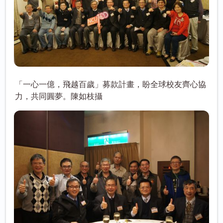
「一心一億，飛越百歲」募款計畫，盼全球校友齊心協
力，共同圓夢。陳如枝攝