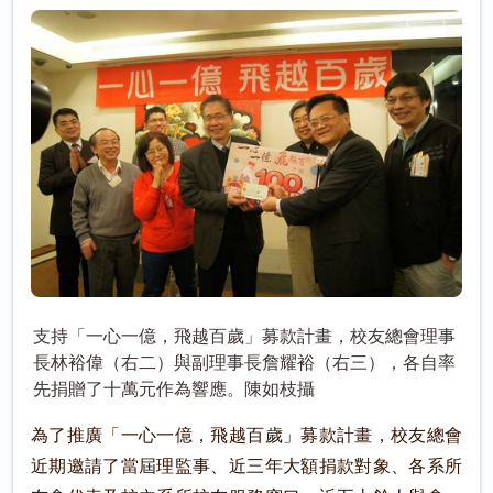
支持「一心一億，飛越百歲」募款計畫，校友總會理事
長林裕偉（右二）與副理事長詹耀裕（右三），各自率
先捐贈了十萬元作為響應。陳如枝攝
為了推廣「一心一億，飛越百歲」募款計畫，校友總會
近期邀請了當屆理監事、近三年大額捐款對象、各系所