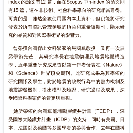
index 的論文有12 篇，而在Scopus 中h-index 的論文則
有15 篇，這在非技術、社會科學導向的研究相當難得。
可貴的是，雖然全數使用國內本土資料，但仍能將研究
發表於所有資訊管理領域的頂尖和重量級期刊，顯示研
究的品質和對國際學術界的影響力。
曾榮獲台灣傑出女科學家的馬國鳳教授，又再一次展
露學術光芒，其研究專長在地震物理及地震地體構造
學，近年重要研究成果皆以第一作者發表在《Nature》
和《Science》世界頂尖期刊。此研究成果為其率領的
研究團隊及學生，對於地震的破裂行為中的熱力機制及
地震誘發機制，提出模型及驗證，研究過程及成果，深
受國際科學家們的肯定與重視。
她所帶領的台灣車籠埔斷層鑽井計畫（TCDP），深
受國際大陸鑽井計畫（ICDP）的支持，同時有美國、日
本、法國以及德國等多國學者的參與合作。去年在國科