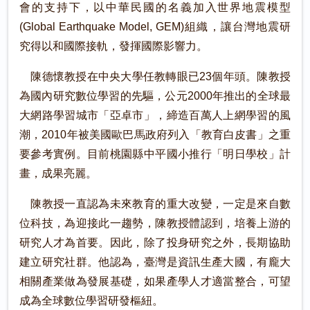
會的支持下，以中華民國的名義加入世界地震模型
(Global Earthquake Model, GEM)組織，讓台灣地震研
究得以和國際接軌，發揮國際影響力。
陳德懷教授在中央大學任教轉眼已23個年頭。陳教授
為國內研究數位學習的先驅，公元2000年推出的全球最
大網路學習城市「亞卓市」，締造百萬人上網學習的風
潮，2010年被美國歐巴馬政府列入「教育白皮書」之重
要參考實例。目前桃園縣中平國小推行「明日學校」計
畫，成果亮麗。
陳教授一直認為未來教育的重大改變，一定是來自數
位科技，為迎接此一趨勢，陳教授體認到，培養上游的
研究人才為首要。因此，除了投身研究之外，長期協助
建立研究社群。他認為，臺灣是資訊生產大國，有龐大
相關產業做為發展基礎，如果產學人才適當整合，可望
成為全球數位學習研發樞紐。