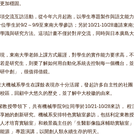
更加穩固。
項交流互訪活動，從今年六月起跑，以學生專題製作與語文能力
學生於9/2～9/9至東南大學參訪；另於10/21-10/28邀請
學識與研究方法。這項計畫不僅於對岸交流，同時與日本廣島大
現，東南大學老師上課方式嚴謹，對學生的實作能力要求高，不
若是研究生，則要了解如何用自動化系統去控制每一個機台，並
研中創」，很值得借鏡。
大機械系學生在課餘表現亦十分活躍，發起許多自主性的社團
校區，回顧中大悠久的歷史，並了解中大校徽的由來。
授帶領下，共有機械學院9位同學於10/21-10/28來訪， 
享她的創新研究。機械系安排特色實驗室參訪，包括利定東教授
人才培育實驗室」和賴景義主任的「生醫影像臨床輔助實驗室」
能源 」專題演講，以開創人類永續生存的明天。