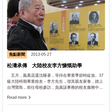
焦點新聞
2013-05-27
松濤承傳 大陸校友李方慷慨助學
五月，鳯凰花還沈睡著，等待在畢業季節時綻放。37
級大陸時期畢業校友－李方先生，偕其親友家眷，踏上
台灣寶島，前往母校參訪，負責該事務的校友服務中心
同仁十分期待該次導覽事宜，面對以往僅限於文本存查
Read more
的大陸時期校史研究，現今得...