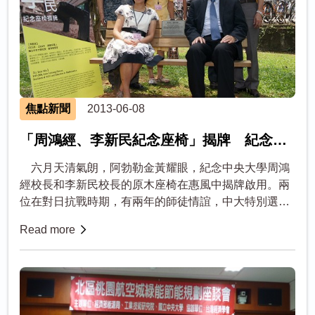
焦點新聞
2013-06-08
「周鴻經、李新民紀念座椅」揭牌 紀念師
徒檔
六月天清氣朗，阿勃勒金黃耀眼，紀念中央大學周鴻
經校長和李新民校長的原木座椅在惠風中揭牌啟用。兩
位在對日抗戰時期，有兩年的師徒情誼，中大特別選在
鴻經館前庭園，舉行這項紀念儀式。兩人的門生、故舊
Read more
紛紛到場共襄盛舉，場面熱鬧而...