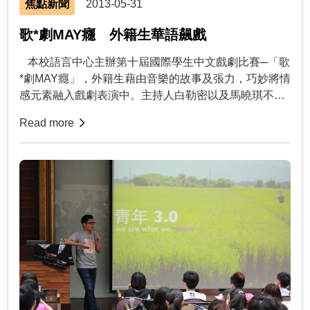
焦點新聞
2013-05-31
歌*劇MAY癮 外籍生華語飆戲
本校語言中心主辦第十屆國際學生中文戲劇比賽─「歌
*劇MAY癮」，外籍生藉由音樂的故事及張力，巧妙將情
感元素融入戲劇表演中。主持人白勒密以及馬曉琪不僅
台風穩健，更展現其苦練多時的中文能力。本次在舞...
Read more