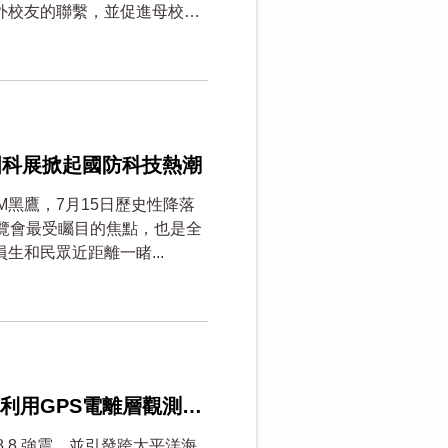
外校友的聯繫，並促進母校與
國科展掀起國防科技熱潮
0M黑鷹，7月15日歷史性降落
覽會最受矚目的焦點，也是全
和民眾近距離一睹...
利用GPS電離層觀測追
8.8 強震，並引發跨太平洋海