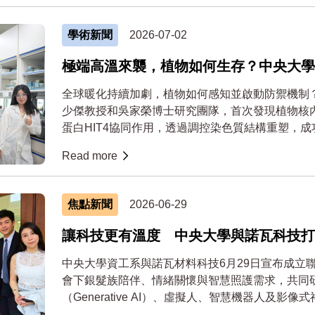
學術新聞
2026-07-02
極端高溫來襲，植物如何生存？中央大學
關鍵機制
全球暖化持續加劇，植物如何感知並啟動防禦機制
少傑教授和吳家榮博士研究團隊，首次發現植物核內E
蛋白HIT4協同作用，透過調控染色質結構重塑，
重...
Read more
焦點新聞
2026-06-29
讓科技更有溫度 中央大學與諾瓦科技打
慧陪伴新模式
中央大學資工系與諾瓦材料科技6月29日宣布成立
會下銀髮族陪伴、情緒關懷與智慧照護需求，共同
（Generative AI）、虛擬人、智慧機器人及影像