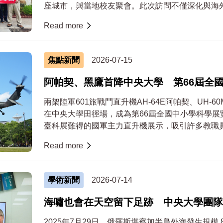
座城市，與當地校友聚會。此次訪問不僅深化與海
校友之間的...
Read more
焦點新聞
2026-07-15
阿帕契、黑鷹首降中央大學 第66屆全
兩架陸軍601旅戰鬥直升機AH-64E阿帕契、UH-6
在中央大學田徑場，成為第66屆全國中小學科學展
臺科展難得的國軍主力直升機展示，吸引許多教職員生
Read more
學術新聞
2026-07-14
海嘯也會在天空留下足跡 中央大學團隊
蹤堪察加強震海嘯源頭
2025年7月29日，俄羅斯堪察加半島外海發生規模 