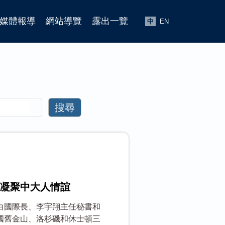
媒體報導
網站導覽
露出一覽
中
EN
搜尋
凝聚中大人情誼
白國際長、李宇翔主任秘書和
國舊金山、洛杉磯和休士頓三