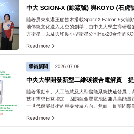
中大 SCION-X (鯨鯊號) 與KOYO (
科技跨域成果豐
隨著屏東東港王船餘木搭載SpaceX Falcon 9
地傳統文化送入太空的創舉，由中央大學主導研發的 S
方衛星，以及與印度小型衛星公司Hex20合作的KOYO 
Read more
學術新聞
2026-07-08
中央大學開發新型二維碳複合電解質 提
隨著電動車、人工智慧及大型儲能系統快速發展，
技術需求日益增加，固態鋰金屬電池因兼具高能量
一世代儲能技術的重要發展方向。然而，目前固態
不足及電極...
Read more