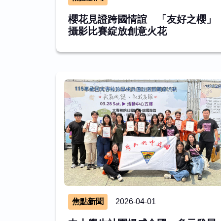
櫻花見證跨國情誼 「友好之櫻」
攝影比賽綻放創意火花
焦點新聞
2026-04-01