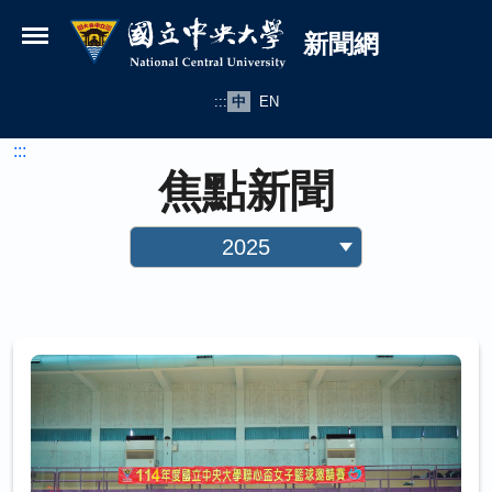
國立中央大學新聞網
跳到主要內容
新聞網
:::
中
EN
:::
焦點新聞
2025