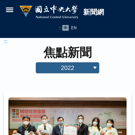
國立中央大學新聞網
跳到主要內容
新聞網
:::
中
EN
:::
焦點新聞
2022