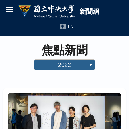
國立中央大學新聞網
跳到主要內容
新聞網
:::
中
EN
:::
焦點新聞
2022