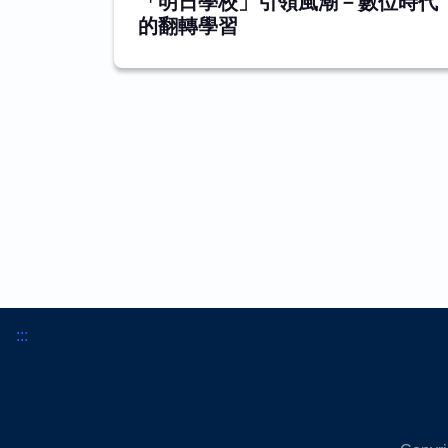
「明日學校」引領風潮－數位時代
的翻轉學習
:::