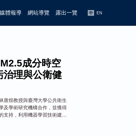
媒體報導
網站導覽
露出一覽
中
EN
M2.5成分時空
污治理與公衛健
林唐煌教授與臺灣大學公共衛生
學及學術研究機構合作，並獲得
的支持，利用機器學習技術建立
時空分布模型，可大幅提升醫師在
因診斷，對於精準環境醫學與生