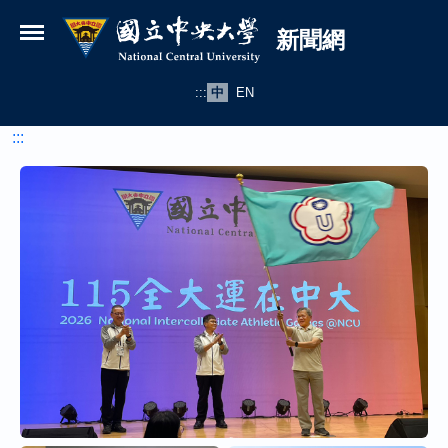
國立中央大學新聞網
跳到主要內容
新聞網
:::
中
EN
:::