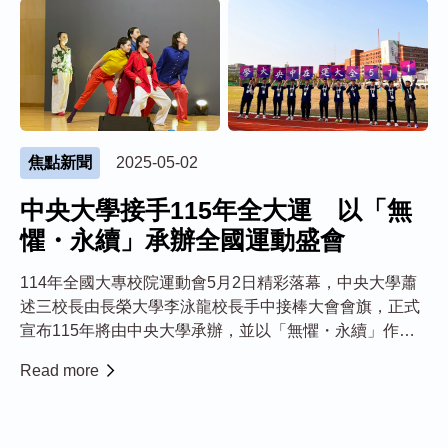
焦點新聞
2025-05-02
中央大學接手115年全大運 以「無
懼・永續」承辦全國運動盛會
114年全國大專校院運動會5月2日精彩落幕，中央大學蕭
述三校長由長榮大學李泳龍校長手中接棒大會會旗，正式
宣布115年將由中央大學承辦，並以「無懼・永續」作為
主題，一起用熱情與實力，共創榮耀時刻！ 中央大學坐落
Read more
於桃園中壢，是一所兼具科學、人文與社會關懷的綜合大
學，擁有完善的運動設施，分別在民國7...