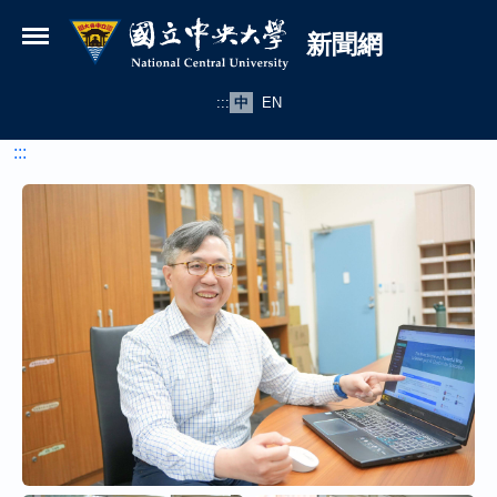
國立中央大學新聞網
跳到主要內容
新聞網
:::
中
EN
:::