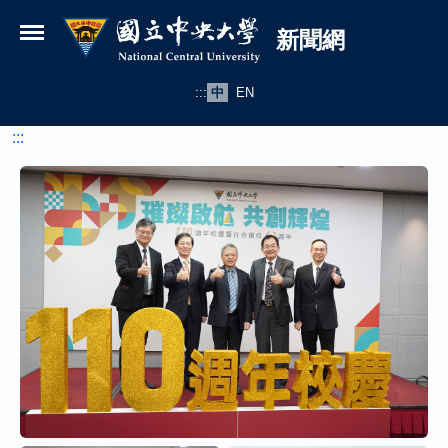
國立中央大學新聞網
跳到主要內容
新聞網
:::
中
EN
:::