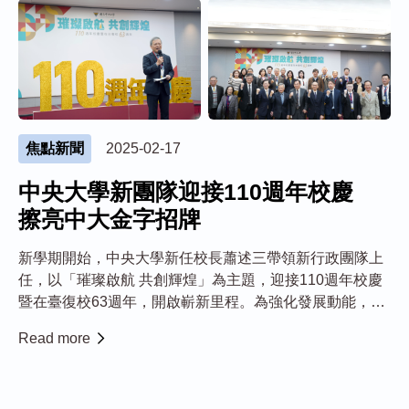
焦點新聞
2025-02-17
中央大學新團隊迎接110週年校慶
擦亮中大金字招牌
新學期開始，中央大學新任校長蕭述三帶領新行政團隊上
任，以「璀璨啟航 共創輝煌」為主題，迎接110週年校慶
暨在臺復校63週年，開啟嶄新里程。為強化發展動能，將
啟動「百十啟航，共築未來—校慶輝煌基金計畫」，希望
Read more
透過專案募款厚植量能，透過卓越辦學成果，持續擦亮中
大的金字招牌。 蕭述三校長...