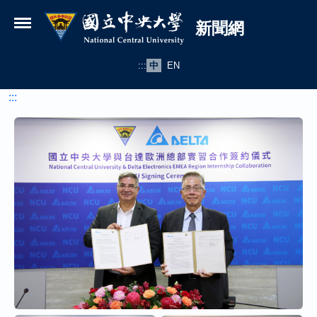
國立中央大學新聞網
跳到主要內容
新聞網
:::
中
EN
:::