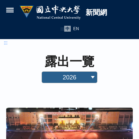
國立中央大學新聞網
跳到主要內容
新聞網
:::
中
EN
:::
露出一覽
2026