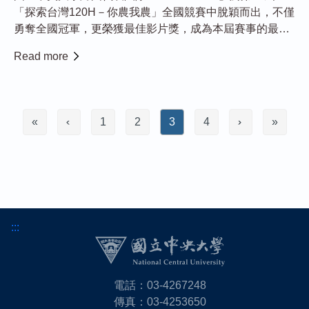
「探索台灣120H－你農我農」全國競賽中脫穎而出，不僅
勇奪全國冠軍，更榮獲最佳影片獎，成為本屆賽事的最大
贏家，充分展現團隊在實踐行動與創意表達上的全方位實
Read more
力。 本屆競賽由中鼎教育基金會與台灣永續能源研究基金
會共同主辦，以「安全食農」為主...
«
1
2
3
4
»
:::
電話：03-4267248
傳真：03-4253650