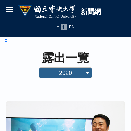
國立中央大學新聞網
跳到主要內容
新聞網
:::
中
EN
:::
露出一覽
2020