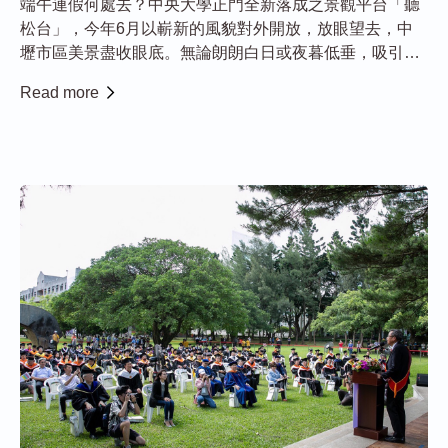
端午連假何處去？中央大學正門全新落成之景觀平台「聽
松台」，今年6月以嶄新的風貌對外開放，放眼望去，中
壢市區美景盡收眼底。無論朗朗白日或夜暮低垂，吸引眾
多學子及遊客登高駐足，成為中壢觀景熱門景點。 中央大
Read more
學以「松」立校，遍植松樹，校內約有1,500棵松樹，象徵
四季常青、屹立挺拔之精神，因此新落成...