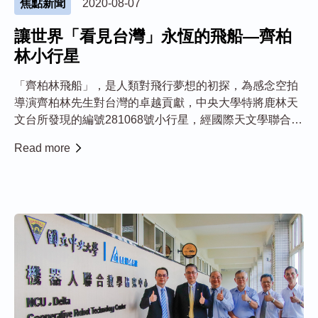
焦點新聞
2020-08-07
讓世界「看見台灣」永恆的飛船—齊柏
林小行星
「齊柏林飛船」，是人類對飛行夢想的初探，為感念空拍
導演齊柏林先生對台灣的卓越貢獻，中央大學特將鹿林天
文台所發現的編號281068號小行星，經國際天文學聯合會
（IAU）通過，命名為「齊柏林 (Chipolin)」小行星，象徵
Read more
一艘永恆的飛船，深情地望著台灣，守護著台灣。 8月7日
在齊柏林空間舉辦的...