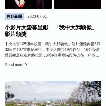
焦點新聞
2020-07-01
小影片大螢幕呈獻 「我中大我驕傲」
影片頒獎
中央大學105週年校慶「我中大我驕傲」短片頒獎典禮6月
30日在107電影院舉行，本次入圍共19件作品，1649位教
職員生及校友網路投票，經評審團兩階段評比後，得獎前
三名依序為：《在中央找到自己》、《樸》與《我與那些
Read more
不全是美好的大學回憶》。 中央大學校長周景揚表示，
這次疫情打亂了許多人的人生安...