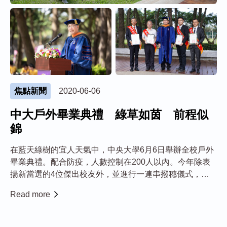
焦點新聞
2020-06-06
中大戶外畢業典禮 綠草如茵 前程似
錦
在藍天綠樹的宜人天氣中，中央大學6月6日舉辦全校戶外
畢業典禮。配合防疫，人數控制在200人以內。今年除表
揚新當選的4位傑出校友外，並進行一連串撥穗儀式，透
過網路直播，讓畢業生及家長能夠一同在線上觀禮，祝福
Read more
所有畢業生展翅高飛，遨遊未來！ 中央大學周景揚校長期
勉全體畢業生「人生有夢，築夢踏實。」尤...